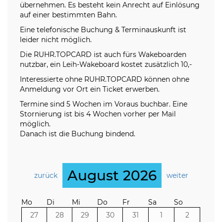
übernehmen. Es besteht kein Anrecht auf Einlösung
auf einer bestimmten Bahn.
Eine telefonische Buchung & Terminauskunft ist
leider nicht möglich.
Die RUHR.TOPCARD ist auch fürs Wakeboarden
nutzbar, ein Leih-Wakeboard kostet zusätzlich 10,-
Interessierte ohne RUHR.TOPCARD können ohne
Anmeldung vor Ort ein Ticket erwerben.
Termine sind 5 Wochen im Voraus buchbar. Eine
Stornierung ist bis 4 Wochen vorher per Mail
möglich.
Danach ist die Buchung bindend.
August 2026
zurück
weiter
Mo
Di
Mi
Do
Fr
Sa
So
27
28
29
30
31
1
2