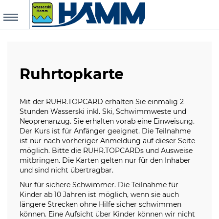
MENU
chungsanfrage
Ruhrtopkarte
r Homepage
Mit der RUHR.TOPCARD erhalten Sie einmalig 2
anstaltungen
Stunden Wasserski inkl. Ski, Schwimmweste und
Neoprenanzug. Sie erhalten vorab eine Einweisung.
Der Kurs ist für Anfänger geeignet. Die Teilnahme
r Top Card
tscheine
ist nur nach vorheriger Anmeldung auf dieser Seite
möglich. Bitte die RUHR.TOPCARDs und Ausweise
mitbringen. Die Karten gelten nur für den Inhaber
ie Termine
und sind nicht übertragbar.
Nur für sichere Schwimmer. Die Teilnahme für
htliches
Kinder ab 10 Jahren ist möglich, wenn sie auch
längere Strecken ohne Hilfe sicher schwimmen
können. Eine Aufsicht über Kinder können wir nicht