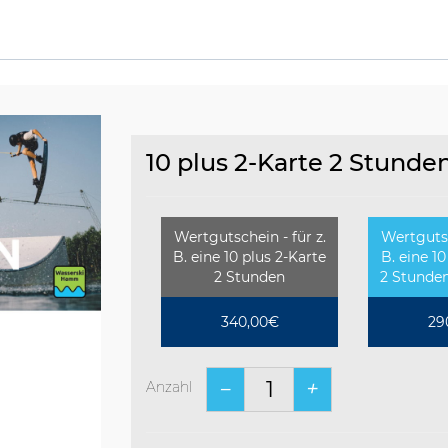
10 plus 2-Karte 2 Stunde
Wertgutschein - für z.
Wertgutsc
B. eine 10 plus 2-Karte
B. eine 10
2 Stunden
2 Stunden
340,00€
29
Anzahl