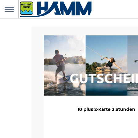
MENU
Buchungsanfrage
zur Homepage
Veranstaltungen
Ruhr Top Card
Gutscheine
Freie Termine
10 plus 2-Karte 2 Stunden
Rechtliches