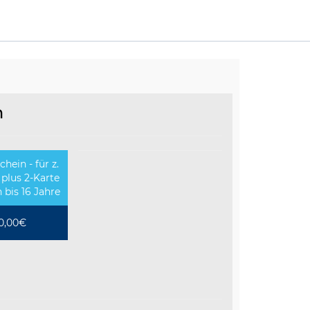
n
hein - für z.
 plus 2-Karte
 bis 16 Jahre
0,00€