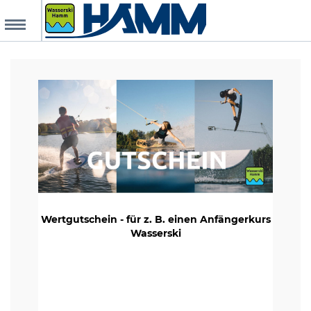
MENU
chungsanfrage
r Homepage
anstaltungen
r Top Card
tscheine
Wertgutschein - für z. B. einen Anfängerkurs
ie Termine
Wasserski
htliches